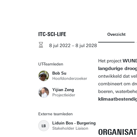
ITC-SCI-LIFE
Overzicht
8 jul 2022 – 8 jul 2028
Het project
WUN
UT-Teamleden
langdurige droo
Bob Su
ontwikkeld dat ve
Hoofdonderzoeker
combineert om droo
Yijian Zeng
boeren, waterbeh
Projectleider
klimaatbestendi
Externe teamleden
Liduin Bos - Burgering
LB
Stakeholder Liaison
ORGANISAT