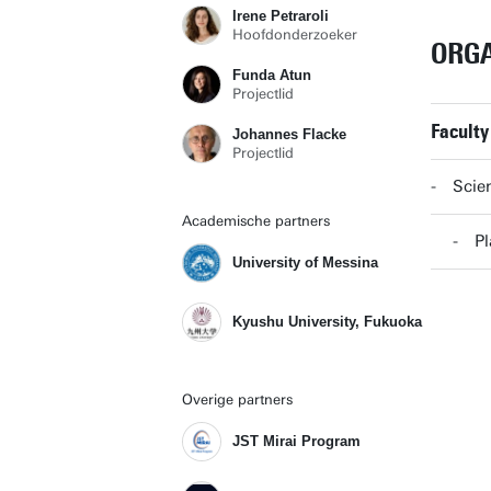
Irene Petraroli
Hoofdonderzoeker
ORGA
Funda Atun
Projectlid
Faculty
Johannes Flacke
Projectlid
Scien
Academische partners
P
University of Messina
Kyushu University, Fukuoka
Overige partners
JST Mirai Program