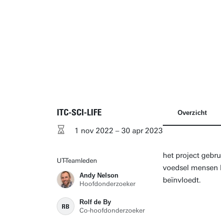
ITC-SCI-LIFE
Overzicht
1 nov 2022 – 30 apr 2023
het project gebr
UT-Teamleden
voedsel mensen b
Andy Nelson
beïnvloedt.
Hoofdonderzoeker
Rolf de By
RB
Co-hoofdonderzoeker